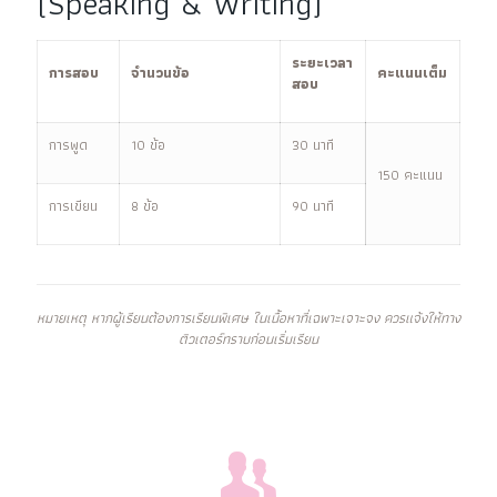
(Speaking & Writing)
ระยะเวลา
การสอบ
จำนวนข้อ
คะแนนเต็ม
สอบ
การพูด
10 ข้อ
30 นาที
150 คะแนน
การเขียน
8 ข้อ
90 นาที
หมายเหตุ หากผู้เรียนต้องการเรียนพิเศษ ในเนื้อหาที่เฉพาะเจาะจง ควรแจ้งให้ทาง
ติวเตอร์ทราบก่อนเริ่มเรียน