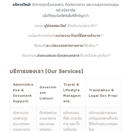
บริการใหม่!
จัดการทุกเรื่องเอกสาร ติดต่อราชการ และงานธุรการแทนคุณ
อย่างมืออาชีพ
เพื่อให้คุณโฟกัสกับสิ่งที่สำคัญกว่า
"มองหา
ผู้ช่วยออนไลน์
สำหรับงานเฉพาะกิจ?"
เหนื่อยกับการติดต่อ
หน่วยงานไทยที่สื่อสารลำบาก
?"
"สับสนกับ
ระเบียบเอกสารราชการ
ที่ซับซ้อน?"
"ต้องการคน
ช่วยแปลและรับรองเอกสาร
ที่รวดเร็วและถูกต้อง?"
บริการของเรา (Our Services)
Administra
Travel &
Governm
tive &
Lifestyle
Translation &
ent
Document
Managem
Legal Doc Prep:
Liaison:
Support:
ent:
จัดการงาน
ติดต่อหน่วย
บริการจอง
บริการแปลภาษาและ
เอกสารทุก
งานราชการ
ที่พัก การเดิน
เตรียมเอกสารสำหรับ
ประเภทและ
และเอกชน
ทาง และตั๋ว
ใช้ในต่างประเทศและ
งานธนาคาร
แทนคุณ
เครื่องบิน
ไทย